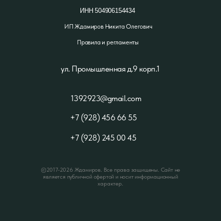
ИНН 504906154434
ИП Ждамиров Никита Олегович
Правила и регламенты
ул. Промышленная д.9 корп.1
1392923@gmail.com
+7
(928) 456 66 55
+7 (928) 245 00 45
©2017-2026 Ждамиров. Все права защищены. Сайт не
является публичной офертой и носит информационный
характер.